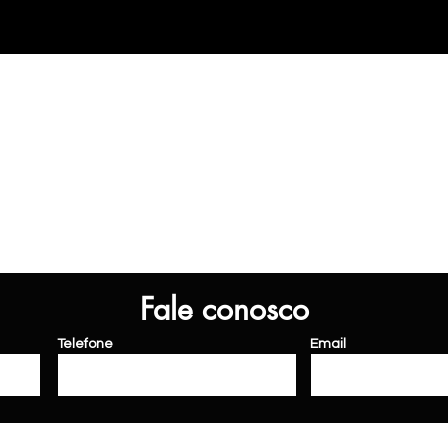
Fale conosco
Telefone
Email
da
conquista
carros
veículos
aki
veículos
loja de carros olx webmotos mobialto concessionaria 0km icarros taxa 0 bradesco financiamentos bv financeiro santa