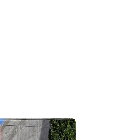
#bmw #320i #x1 #x2 #x4#116 #118 #120 #3008 #2008 #5008
#allure #griffe #agile #sonic #megane #oroch #cobalt
#edge #ripcurl #cruze #astra #caoachery #chery #tiggo8
#tiggo5 #tiggo2 #tiggo3 #tiggo7 #tiggopro #arrizo6
#arrizo5 #qq #jac #j5 #j8 #j3 #clio #wrv #outlander
#pajerodakar #pajerofull #tr4 #pajerosport #lancer
#eclipsecross #corollacross #savana #outdoor #triton
#like #focushatch #linea #bravo #punto #essence #tjet
#307 #308 #topcar #topcarveiculos #topcarcaxanga
#consultordevendasvitor
2023/2024