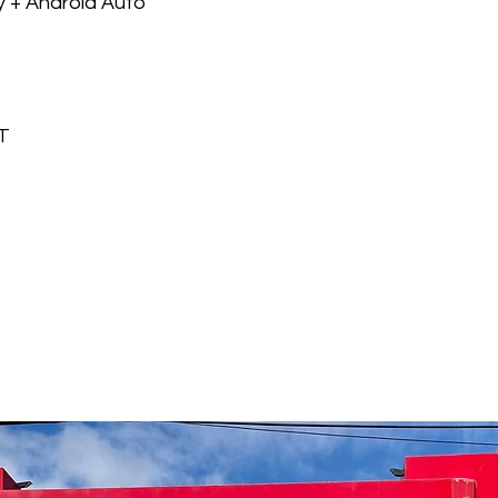
y + Android Auto
T