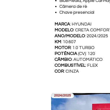
BlueMedia, Apple CarPla
Câmera de ré
Chave presencial
MARCA
: HYUNDAI
MODELO
: CRETA COMFOR
ANO/MODELO
: 2024/2025
KM
: 10.607
MOTOR
: 1.0 TURBO
POTÊNCIA
(CV): 120
CÂMBIO
: AUTOMÁTICO
COMBUSTÍVEL
: FLEX
COR
: CINZA
2024/2025