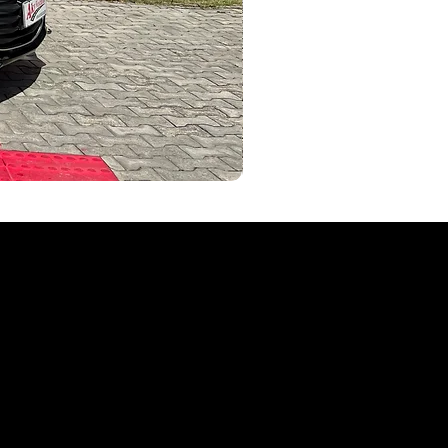
AKYVEICULOS
seminovos Aky Veículos