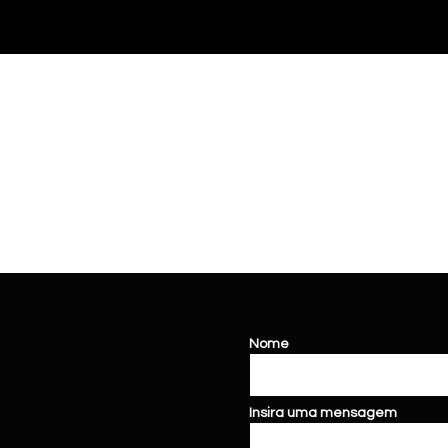
Nome
Insira uma mensagem
loja de carros
vitória
da conquista seminovos
vitória