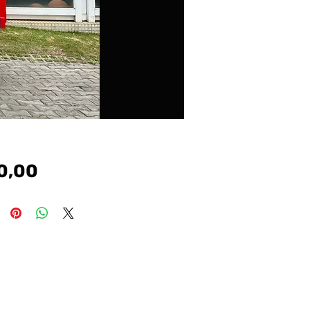
Preço
0,00
#cronos #argo # tr4 #renegade #voyge #vw #gm
#chevrolet #fiat #nissan #toyota #honda #peugeot
#hyundai #jeep #carros #kia #gol #palio #uno #corsa #onix
#prisma #etios #208#207#hb20 #renegade #compass
#evoque #bmw #mercedes #discovery #defender
#sport #creta #kicks #siena #tucson #civic #corolla #hillux
#sw4 #march #sentra #hrv #crv #voyage #jetta #virtus
#polo #golf #frontier #1200 #s10 #toro #freemont #logan
#sandero #duster #i30 #manual #automatico #imotion
#tiptronic #dualogic #veiculos #multimarcas #argo
#cronos #strada #freedom #volcano #mobi #drive #up
#fox #amarok #comfortline #highline #ka #ecosport
#freestyle #focus #fiesta #ranger #lt #Itz #premier #toro
#s10 #ls #classic #celebration #el #exl #elx #ex #fit #cr-v
#spin #7lugares #tracker #pulse #prestige #attitude
#longetude #ranch #diesel #srv #srx #sr #flex #corolla xei
#corllagli #corollaaltis #hibrido #hybrid #dsg #yarisxl #yaris
#limited #tsi #polotsi #polocomfortline #polohighline #kwid
#zen #kwidzen #kwidintense #intense #kase #ka+ #sel
#dusterdynamique #cvt #1.6 #2.0 #1.0 #1.4 #1.5 #1.8 #turbo
#gts #gti #amarok #v6 #tdi #authentique #expression
#dynamique #stepway #connect #extreme #move
#pure #1.0turbo #msi #12v #3cilindros #trendline #urban #Ix
#hb20s #comfort $style #premium #copa #sense
#vision #diamond #diamonplus #bluemidia #active #pure
#tgdi #evolution #rs #hr #c180 #a200 #a250 #gle #gla200
#200 #amg #b200 #glk #glc #slk200 #slk250 #audi #a3 #a1
#a4 #a5 #q3 #q5 #coupe #tt hb20x #santafe #veracruz
#tucsongls #elantra #sonata #azera #veloster #kia
#cerato #sorente #optima #soul #picanto #asx #4×4
#awd #fusion #titanium #fwd #tetosolar #panoramico
#tcross #t-cross #200tsi #250tsi #nivus #taos #tiguan #rline
#r-line ##crossfox #fox #bluemotion #grandsiena
#attractive #way #1.3 #sport #pcd #captur #fluence #iconic
#citroen #c3 #c4 #lounge #vivace #aircross #cl #nissan
#frontier #kicks #sl #sv #s #march #se #attack #doblo #city
#vti #sentra #saveiro #robust #saveirocross
#cabinedupla #cabinesimples #cabineestendida #cd
#cs #ce #montana #Ix #versa #advance #exclusive