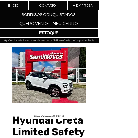
INÍCIO
CONTATO
A EMPRESA
SORRISOS CONQUISTADOS
QUERO VENDER MEU CARRO
ESTOQUE
Aky Veículos selecionamos seminovos desde 1989 em Vitória da Conquista - Bahia.
Hyundai Creta
Telefone e WhatsApp: (77) 3421-9400
Limited Safety