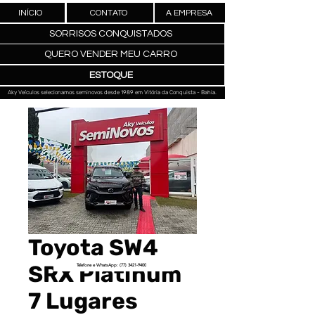
INÍCIO
CONTATO
A EMPRESA
SORRISOS CONQUISTADOS
QUERO VENDER MEU CARRO
ESTOQUE
Aky Veículos selecionamos seminovos desde 1989 em Vitória da Conquista - Bahia.
Toyota SW4
SRX Platinum
Telefone e WhatsApp: (77) 3421-9400
7 Lugares