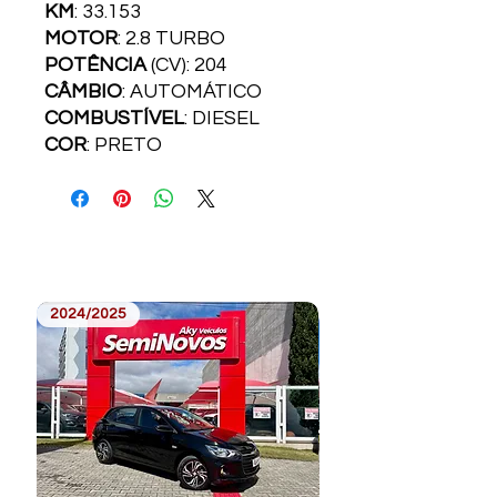
KM
: 33.153
MOTOR
: 2.8 TURBO
POTÊNCIA
(CV): 204
CÂMBIO
: AUTOMÁTICO
COMBUSTÍVEL
: DIESEL
COR
: PRETO
2024/2025
2023/2024