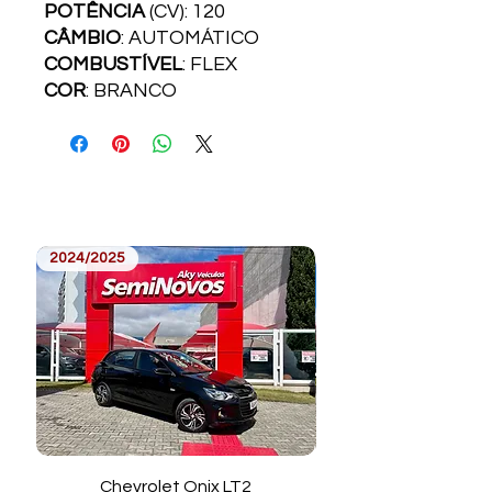
POTÊNCIA
(CV): 120
CÂMBIO
: AUTOMÁTICO
COMBUSTÍVEL
: FLEX
COR
: BRANCO
2024/2025
2023/2024
Chevrolet Onix LT2
Toyota Corolla Cros