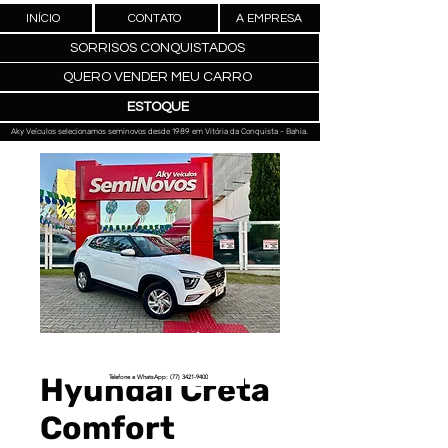
INÍCIO
CONTATO
A EMPRESA
SORRISOS CONQUISTADOS
QUERO VENDER MEU CARRO
ESTOQUE
Aky Veículos selecionamos seminovos desde 1989 em Vitória da Conquista - Bahia.
Hyundai Creta
Telefone e WhatsApp: (77) 3421-9400
Comfort