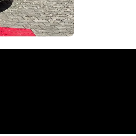
AKYVEICULOS
seminovos Aky Veículos