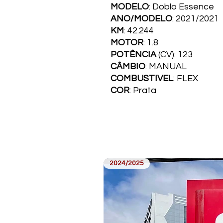
MODELO
: Doblo E
ANO/MODELO
: 2021
KM
: 42.244
MOTOR
: 1.8
POTÊNCIA
(CV): 123
CÂMBIO
: MANUAL
COMBUSTI­VEL
: FLEX
COR
: Prata
2024/2025