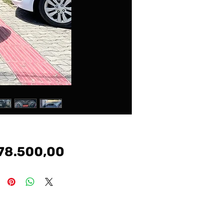
Preço
78.500,00
#cronos #argo # tr4 #renegade #voyge #vw #gm
#chevrolet #fiat #nissan #toyota #honda #peugeot
#hyundai #jeep #carros #kia #gol #palio #uno #corsa #onix
#prisma #etios #208#207#hb20 #renegade #compass
#evoque #bmw #mercedes #discovery #defender
#sport #creta #kicks #siena #tucson #civic #corolla #hillux
#sw4 #march #sentra #hrv #crv #voyage #jetta #virtus
#polo #golf #frontier #1200 #s10 #toro #freemont #logan
#sandero #duster #i30 #manual #automatico #imotion
#tiptronic #dualogic #veiculos #multimarcas #argo
#cronos #strada #freedom #volcano #mobi #drive #up
#fox #amarok #comfortline #highline #ka #ecosport
#freestyle #focus #fiesta #ranger #lt #Itz #premier #toro
#s10 #ls #classic #celebration #el #exl #elx #ex #fit #cr-v
#spin #7lugares #tracker #pulse #prestige #attitude
#longetude #ranch #diesel #srv #srx #sr #flex #corolla xei
#corllagli #corollaaltis #hibrido #hybrid #dsg #yarisxl #yaris
#limited #tsi #polotsi #polocomfortline #polohighline #kwid
#zen #kwidzen #kwidintense #intense #kase #ka+ #sel
#dusterdynamique #cvt #1.6 #2.0 #1.0 #1.4 #1.5 #1.8 #turbo
#gts #gti #amarok #v6 #tdi #authentique #expression
#dynamique #stepway #connect #extreme #move
#pure #1.0turbo #msi #12v #3cilindros #trendline #urban #Ix
#hb20s #comfort $style #premium #copa #sense
#vision #diamond #diamonplus #bluemidia #active #pure
#tgdi #evolution #rs #hr #c180 #a200 #a250 #gle #gla200
#200 #amg #b200 #glk #glc #slk200 #slk250 #audi #a3 #a1
#a4 #a5 #q3 #q5 #coupe #tt hb20x #santafe #veracruz
#tucsongls #elantra #sonata #azera #veloster #kia
#cerato #sorente #optima #soul #picanto #asx #4×4
#awd #fusion #titanium #fwd #tetosolar #panoramico
#tcross #t-cross #200tsi #250tsi #nivus #taos #tiguan #rline
#r-line ##crossfox #fox #bluemotion #grandsiena
#attractive #way #1.3 #sport #pcd #captur #fluence #iconic
#citroen #c3 #c4 #lounge #vivace #aircross #cl #nissan
#frontier #kicks #sl #sv #s #march #se #attack #doblo #city
#vti #sentra #saveiro #robust #saveirocross
#cabinedupla #cabinesimples #cabineestendida #cd
#cs #ce #montana #Ix #versa #advance #exclusive