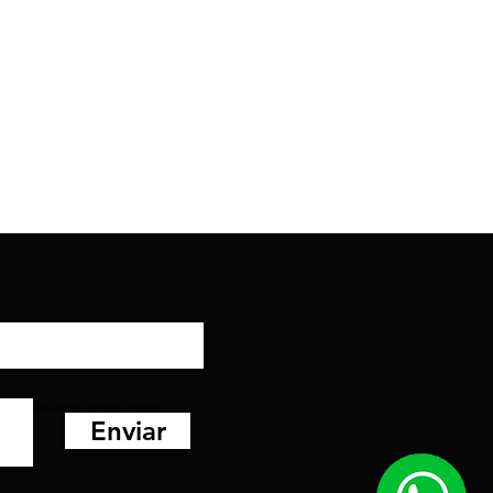
nder banco toyota gm fiat vw volksvagem suv hyundai
Enviar