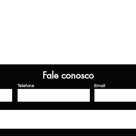
Fale conosco
Telefone
Email
da
conquista
carros
veículos
aki
veículos
loja de carros olx webmotos mobialto concessionaria 0km icarros taxa 0 bradesco financiamentos bv financeiro santa