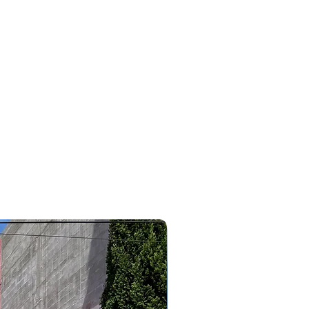
#bmw #320i #x1 #x2 #x4#116 #118 #120 #3008 #2008 #5008
#allure #griffe #agile #sonic #megane #oroch #cobalt
#edge #ripcurl #cruze #astra #caoachery #chery #tiggo8
#tiggo5 #tiggo2 #tiggo3 #tiggo7 #tiggopro #arrizo6
#arrizo5 #qq #jac #j5 #j8 #j3 #clio #wrv #outlander
#pajerodakar #pajerofull #tr4 #pajerosport #lancer
#eclipsecross #corollacross #savana #outdoor #triton
#like #focushatch #linea #bravo #punto #essence #tjet
#307 #308 #topcar #topcarveiculos #topcarcaxanga
#consultordevendasvitor
2023/2024