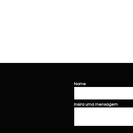
Nome
Insira uma mensagem
loja de carros
vitória
da conquista seminovos
vitória