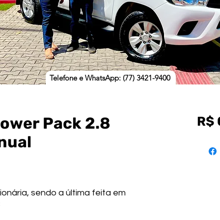
Telefone e WhatsApp: (77) 3421-9400
Power Pack 2.8
R$ 
nual
onária, sendo a última feita em
3