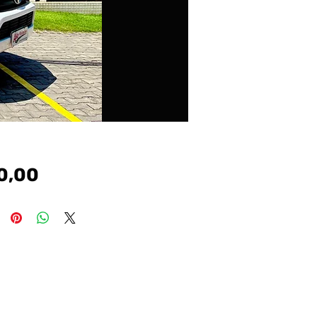
Preço
0,00
#cronos #argo # tr4 #renegade #voyge #vw #gm
#chevrolet #fiat #nissan #toyota #honda #peugeot
#hyundai #jeep #carros #kia #gol #palio #uno #corsa #onix
#prisma #etios #208#207#hb20 #renegade #compass
#evoque #bmw #mercedes #discovery #defender
#sport #creta #kicks #siena #tucson #civic #corolla #hillux
#sw4 #march #sentra #hrv #crv #voyage #jetta #virtus
#polo #golf #frontier #1200 #s10 #toro #freemont #logan
#sandero #duster #i30 #manual #automatico #imotion
#tiptronic #dualogic #veiculos #multimarcas #argo
#cronos #strada #freedom #volcano #mobi #drive #up
#fox #amarok #comfortline #highline #ka #ecosport
#freestyle #focus #fiesta #ranger #lt #Itz #premier #toro
#s10 #ls #classic #celebration #el #exl #elx #ex #fit #cr-v
#spin #7lugares #tracker #pulse #prestige #attitude
#longetude #ranch #diesel #srv #srx #sr #flex #corolla xei
#corllagli #corollaaltis #hibrido #hybrid #dsg #yarisxl #yaris
#limited #tsi #polotsi #polocomfortline #polohighline #kwid
#zen #kwidzen #kwidintense #intense #kase #ka+ #sel
#dusterdynamique #cvt #1.6 #2.0 #1.0 #1.4 #1.5 #1.8 #turbo
#gts #gti #amarok #v6 #tdi #authentique #expression
#dynamique #stepway #connect #extreme #move
#pure #1.0turbo #msi #12v #3cilindros #trendline #urban #Ix
#hb20s #comfort $style #premium #copa #sense
#vision #diamond #diamonplus #bluemidia #active #pure
#tgdi #evolution #rs #hr #c180 #a200 #a250 #gle #gla200
#200 #amg #b200 #glk #glc #slk200 #slk250 #audi #a3 #a1
#a4 #a5 #q3 #q5 #coupe #tt hb20x #santafe #veracruz
#tucsongls #elantra #sonata #azera #veloster #kia
#cerato #sorente #optima #soul #picanto #asx #4×4
#awd #fusion #titanium #fwd #tetosolar #panoramico
#tcross #t-cross #200tsi #250tsi #nivus #taos #tiguan #rline
#r-line ##crossfox #fox #bluemotion #grandsiena
#attractive #way #1.3 #sport #pcd #captur #fluence #iconic
#citroen #c3 #c4 #lounge #vivace #aircross #cl #nissan
#frontier #kicks #sl #sv #s #march #se #attack #doblo #city
#vti #sentra #saveiro #robust #saveirocross
#cabinedupla #cabinesimples #cabineestendida #cd
#cs #ce #montana #Ix #versa #advance #exclusive