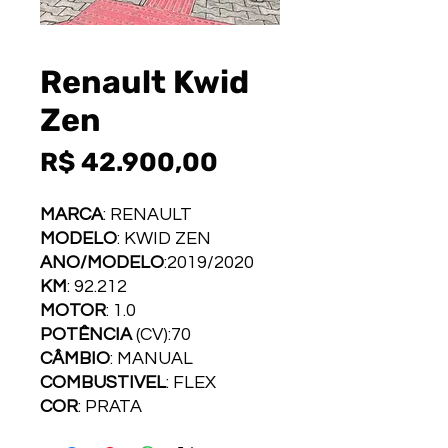
Renault Kwid
Zen
Preço
R$ 42.900,00
MARCA
: RENAULT
MODELO
: KWID ZEN
ANO/MODELO
:2019/2020
KM
: 92.212
MOTOR
: 1.0
POTÊNCIA
(CV):70
CÂMBIO
: MANUAL
COMBUSTI­VEL
: FLEX
COR
: PRATA