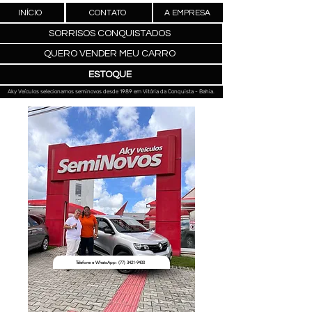
INÍCIO
CONTATO
A EMPRESA
SORRISOS CONQUISTADOS
QUERO VENDER MEU CARRO
ESTOQUE
Aky Veículos selecionamos seminovos desde 1989 em Vitória da Conquista - Bahia.
Telefone e WhatsApp: (77) 3421-9400