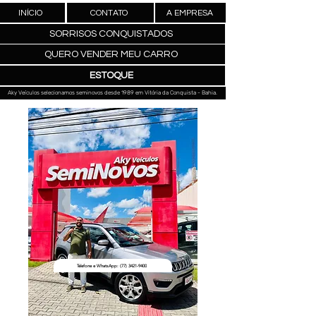
INÍCIO
CONTATO
A EMPRESA
SORRISOS CONQUISTADOS
QUERO VENDER MEU CARRO
ESTOQUE
Aky Veículos selecionamos seminovos desde 1989 em Vitória da Conquista - Bahia.
Telefone e WhatsApp: (77) 3421-9400