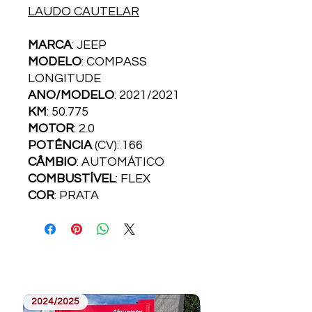
LAUDO CAUTELAR
MARCA
: JEEP
MODELO
: COMPASS
LONGITUDE
ANO/MODELO
: 2021/2021
KM
: 50.775
MOTOR
: 2.0
POTÊNCIA
(CV): 166
CÂMBIO
: AUTOMÁTICO
COMBUSTÍVEL
: FLEX
COR
: PRATA
2024/2025
2023/2024