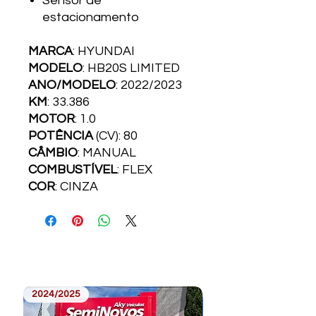
Sensor de
estacionamento
MARCA
: HYUNDAI
MODELO
: HB20S LIMITED
ANO/MODELO
: 2022/2023
KM
: 33.386
MOTOR
: 1.0
POTÊNCIA
(CV): 80
CÂMBIO
: MANUAL
COMBUSTÍVEL
: FLEX
COR
: CINZA
2024/2025
2023/2024