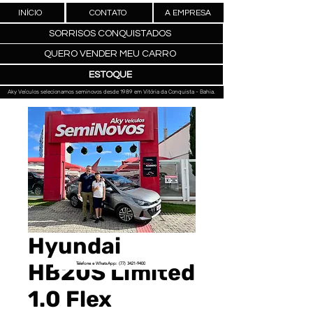
INÍCIO
CONTATO
A EMPRESA
SORRISOS CONQUISTADOS
QUERO VENDER MEU CARRO
ESTOQUE
Aky Veículos selecionamos seminovos desde 1989 em Vitória da Conquista - Bahia.
Hyundai
HB20S Limited
Telefone e WhatsApp: (77) 3421-9400
1.0 Flex