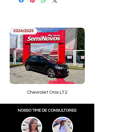
2024/2025
2023/2024
Chevrolet Onix LT2
Toyota Corolla Cros
NOSSO TIME DE CONSULTORES