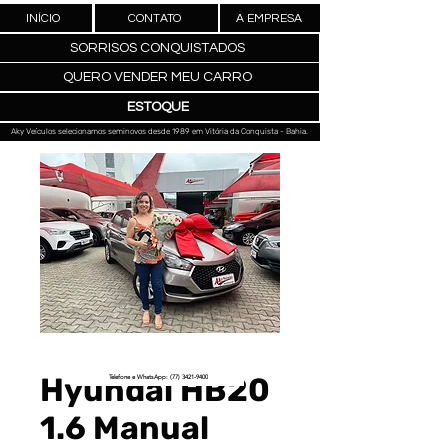
INÍCIO
CONTATO
A EMPRESA
SORRISOS CONQUISTADOS
QUERO VENDER MEU CARRO
ESTOQUE
Aky Veículos selecionamos seminovos desde 1989 em Vitória da Conquista - Bahia.
Hyundai HB20
Telefone e WhatsApp: (77) 3421-9400
1.6 Manual