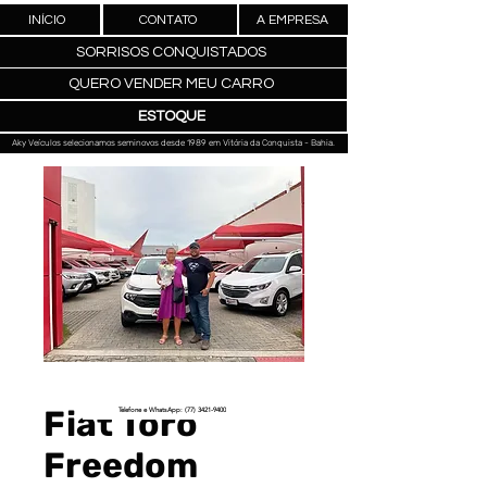
INÍCIO
CONTATO
A EMPRESA
SORRISOS CONQUISTADOS
QUERO VENDER MEU CARRO
ESTOQUE
Aky Veículos selecionamos seminovos desde 1989 em Vitória da Conquista - Bahia.
Fiat Toro
Telefone e WhatsApp: (77) 3421-9400
Freedom