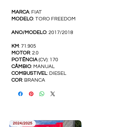
MARCA
: FIAT
MODELO
: TORO FREEDOM
ANO/MODELO
: 2017/2018
KM
: 71.905
MOTOR
: 2.0
POTÊNCIA
(CV): 170
CÂMBIO
: MANUAL
COMBUSTI­VEL
: DIESEL
COR
: BRANCA
2024/2025
2023/2024