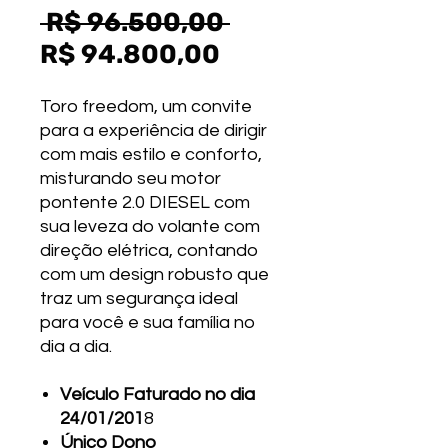
Preço
 R$ 96.500,00 
Preço
normal
R$ 94.800,00
promocional
Toro freedom, um convite
para a experiência de dirigir
com mais estilo e conforto,
misturando seu motor
pontente 2.0 DIESEL com
sua leveza do volante com
direção elétrica, contando
com um design robusto que
traz um segurança ideal
para você e sua família no
dia a dia.
Veículo Faturado no dia
24/01/201
8
Único Dono