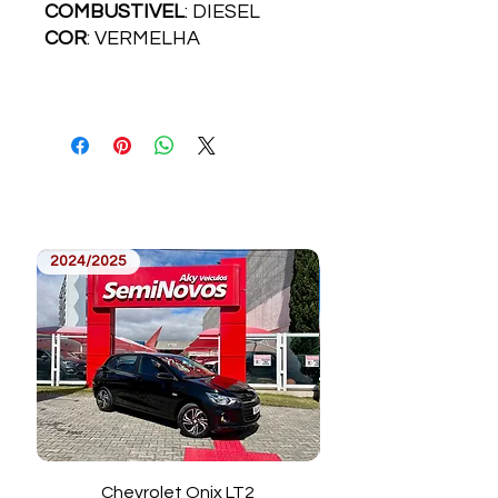
COMBUSTI­VEL
: DIESEL
COR
: VERMELHA
2024/2025
2023/2024
Chevrolet Onix LT2
Toyota Corolla Cros