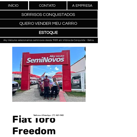
INÍCIO
CONTATO
A EMPRESA
SORRISOS CONQUISTADOS
QUERO VENDER MEU CARRO
ESTOQUE
Aky Veículos selecionamos seminovos desde 1989 em Vitória da Conquista - Bahia.
Fiat Toro
Telefone e WhatsApp: (77) 3421-9400
Freedom