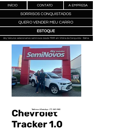
INÍCIO
CONTATO
A EMPRESA
SORRISOS CONQUISTADOS
QUERO VENDER MEU CARRO
ESTOQUE
Aky Veículos selecionamos seminovos desde 1989 em Vitória da Conquista - Bahia.
Chevrolet
Telefone e WhatsApp: (77) 3421-9400
Tracker 1.0