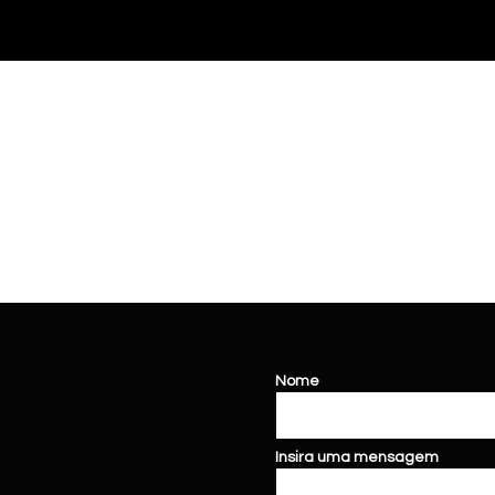
Nome
Insira uma mensagem
loja de carros
vitória
da conquista seminovos
vitória