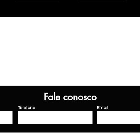
Fale conosco
Telefone
Email
da
conquista
carros
veículos
aki
veículos
loja de carros olx webmotos mobialto concessionaria 0km icarros taxa 0 bradesco financiamentos bv financeiro santa