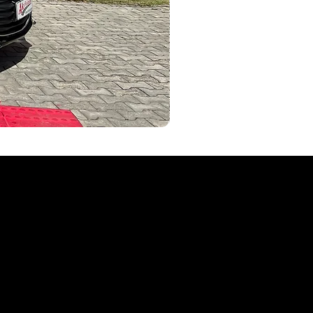
AKYVEICULOS
seminovos Aky Veículos