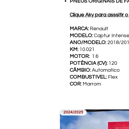
PNEUS ORIGINAIS DE F
Clique Aky para asssitir o
MARCA:
Renault
MODELO:
Captur Intens
ANO/MODELO:
2018/20
KM:
10.021
MOTOR:
1.6
POTÊNCIA (CV):
120
CÂMBIO:
Automatico
COMBUSTI­VEL:
Flex
COR:
Marrom
2024/2025