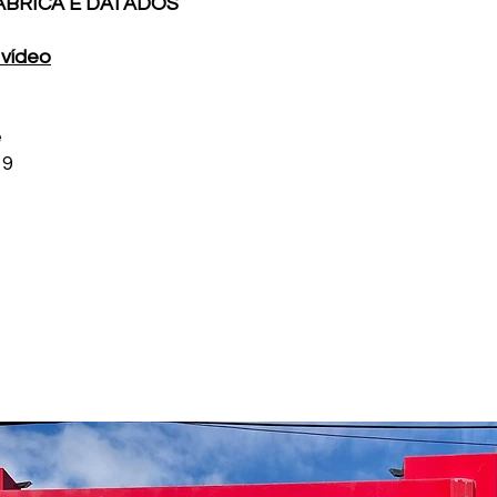
ÁBRICA E DATADOS
 vídeo
e
19