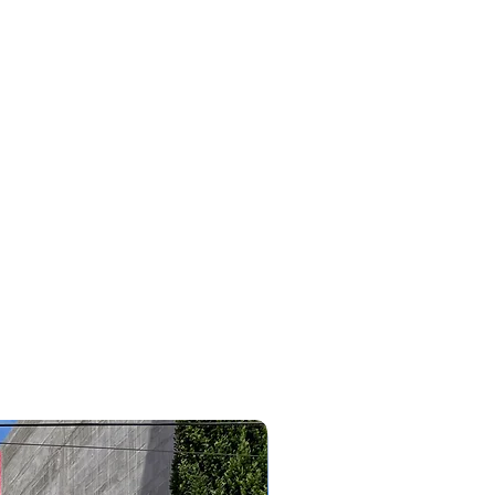
#bmw #320i #x1 #x2 #x4#116 #118 #120 #3008 #2008 #5008
#allure #griffe #agile #sonic #megane #oroch #cobalt
#edge #ripcurl #cruze #astra #caoachery #chery #tiggo8
#tiggo5 #tiggo2 #tiggo3 #tiggo7 #tiggopro #arrizo6
#arrizo5 #qq #jac #j5 #j8 #j3 #clio #wrv #outlander
#pajerodakar #pajerofull #tr4 #pajerosport #lancer
#eclipsecross #corollacross #savana #outdoor #triton
#like #focushatch #linea #bravo #punto #essence #tjet
#307 #308 #topcar #topcarveiculos #topcarcaxanga
#consultordevendasvitor
2023/2024