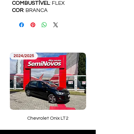
COMBUSTÍVEL
: FLEX
COR
: BRANCA
2024/2025
2023/2024
Chevrolet Onix LT2
Toyota Corolla Cros