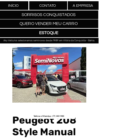
INÍCIO
CONTATO
A EMPRESA
SORRISOS CONQUISTADOS
QUERO VENDER MEU CARRO
ESTOQUE
Aky Veículos selecionamos seminovos desde 1989 em Vitória da Conquista - Bahia.
Peugeot 208
Telefone e WhatsApp: (77) 3421-9400
Style Manual