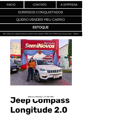
INÍCIO
CONTATO
A EMPRESA
SORRISOS CONQUISTADOS
QUERO VENDER MEU CARRO
ESTOQUE
Aky Veículos selecionamos seminovos desde 1989 em Vitória da Conquista - Bahia.
Jeep Compass
Telefone e WhatsApp: (77) 3421-9400
Longitude 2.0