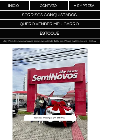
INÍCIO
CONTATO
A EMPRESA
SORRISOS CONQUISTADOS
QUERO VENDER MEU CARRO
ESTOQUE
Aky Veículos selecionamos seminovos desde 1989 em Vitória da Conquista - Bahia.
Telefone e WhatsApp: (77) 3421-9400