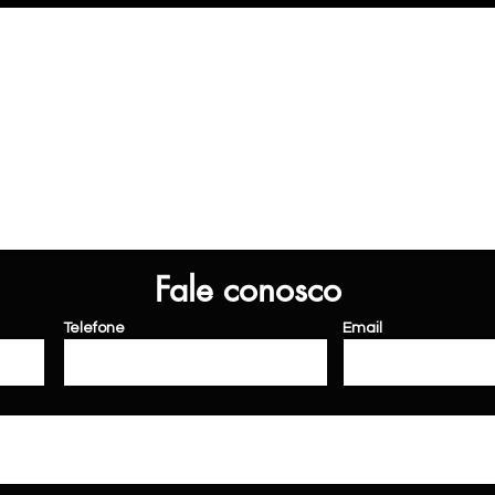
Fale conosco
Telefone
Email
da
conquista
carros
veículos
aki
veículos
loja de carros olx webmotos mobialto concessionaria 0km icarros taxa 0 bradesco financiamentos bv financeiro santa