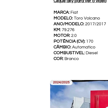
Clique aky para ver o vídeo
MARCA:
Fiat
MODELO:
Toro Volcano
ANO/MODELO:
2017/2017
KM:
79.276
MOTOR:
2.0
POTÊNCIA (CV):
170
CÂMBIO:
Automatico
COMBUSTI­VEL:
Diesel
COR:
Branco
2024/2025