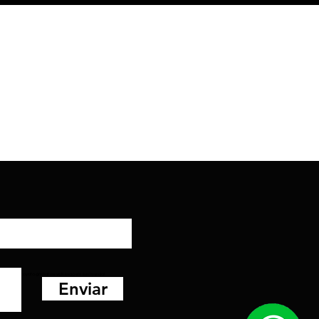
nder banco toyota gm fiat vw volksvagem suv hyundai
Enviar