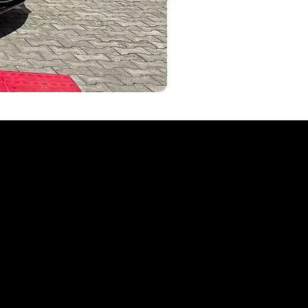
AKYVEICULOS
seminovos Aky Veículos