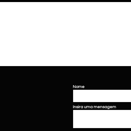
Nome
Insira uma mensagem
loja de carros
vitória
da conquista seminovos
vitória