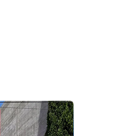
#bmw #320i #x1 #x2 #x4#116 #118 #120 #3008 #2008 #5008
#allure #griffe #agile #sonic #megane #oroch #cobalt
#edge #ripcurl #cruze #astra #caoachery #chery #tiggo8
#tiggo5 #tiggo2 #tiggo3 #tiggo7 #tiggopro #arrizo6
#arrizo5 #qq #jac #j5 #j8 #j3 #clio #wrv #outlander
#pajerodakar #pajerofull #tr4 #pajerosport #lancer
#eclipsecross #corollacross #savana #outdoor #triton
#like #focushatch #linea #bravo #punto #essence #tjet
#307 #308 #topcar #topcarveiculos #topcarcaxanga
#consultordevendasvitor
2023/2024