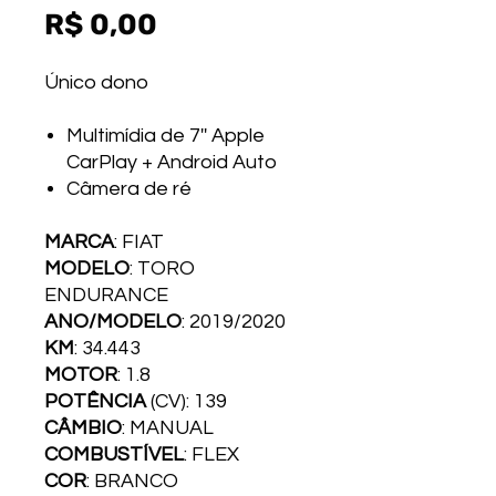
Preço
R$ 0,00
Único dono
Multimídia de 7'' Apple
CarPlay + Android Auto
Câmera de ré
MARCA
: FIAT
MODELO
: TORO
ENDURANCE
ANO/MODELO
: 2019/2020
KM
: 34.443
MOTOR
: 1.8
POTÊNCIA
(CV): 139
CÂMBIO
: MANUAL
COMBUSTÍVEL
: FLEX
COR
: BRANCO