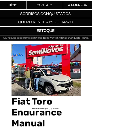
INÍCIO
CONTATO
A EMPRESA
SORRISOS CONQUISTADOS
QUERO VENDER MEU CARRO
ESTOQUE
Aky Veículos selecionamos seminovos desde 1989 em Vitória da Conquista - Bahia.
Fiat Toro
Endurance
Telefone e WhatsApp: (77) 3421-9400
Manual